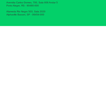
Avenida Carlos Gomes, 700, Sala 606 Andar 5
Porto Alegre, RS - 90480-000
Alameda Rio Negro 503, Sala 2020
Alphaville Barueri, SP - 06454-000