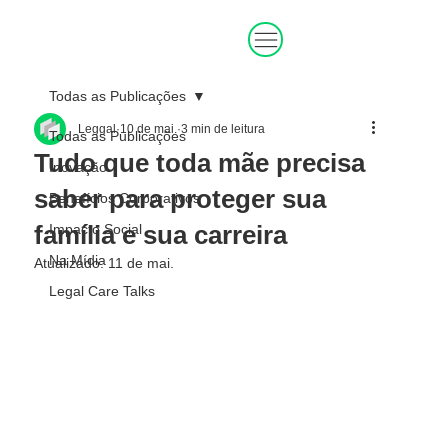
Todas as Publicações
Leggal
10 de mai.
3 min de leitura
Todas as Publicações
Tudo que toda mãe precisa
Inovação
saber para proteger sua
Benefícios Corporativos
família e sua carreira
Impacto Social
Na Mídia
Atualizado:
11 de mai.
Legal Care Talks