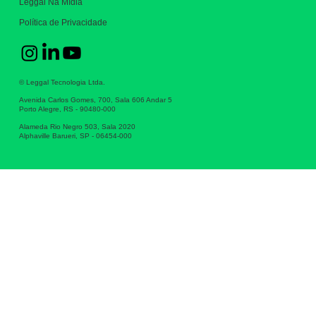
Leggal Na Mídia
Política de Privacidade
© Leggal Tecnologia Ltda.
Avenida Carlos Gomes, 700, Sala 606 Andar 5
Porto Alegre, RS - 90480-000
Alameda Rio Negro 503, Sala 2020
Alphaville Barueri, SP - 06454-000