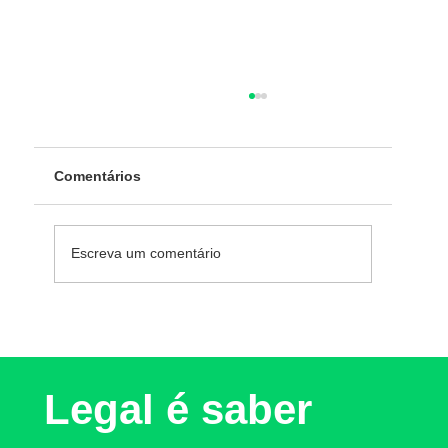
Comentários
Escreva um comentário
Liderança Feminina: desafios reais e o
papel do cuidado jurídico na ascensão
profissional
Legal é saber